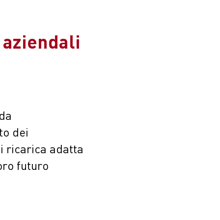
 aziendali
ida
to dei
i ricarica adatta
oro futuro