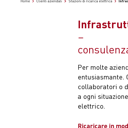
Infras
Home
Clienti aziendali
Stazioni di ricarica elettrica
Infrastrut
consulenza
Per molte aziend
entusiasmante. Ch
collaboratori o d
a ogni situazion
elettrico.
Ricaricare in mod