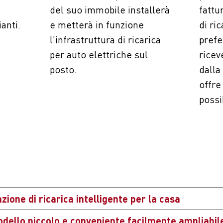
del suo immobile installerà
fattu
anti.
e metterà in funzione
di ri
l’infrastruttura di ricarica
prefe
per auto elettriche sul
ricev
posto.
dalla
offre
possib
azione di ricarica intelligente per la casa
odello piccolo e conveniente facilmente ampliabil