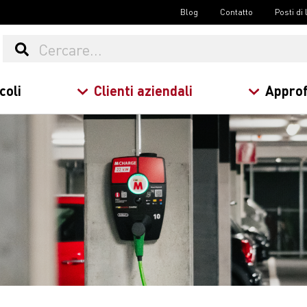
Blog
Contatto
Posti di
coli
Clienti aziendali
Approf