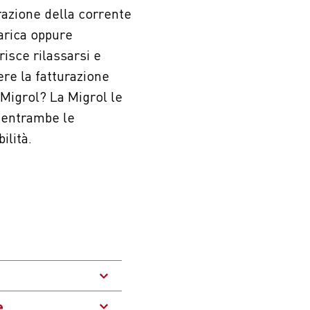
razione della corrente
carica oppure
risce rilassarsi e
ere la fatturazione
 Migrol? La Migrol le
 entrambe le
ilità.
e