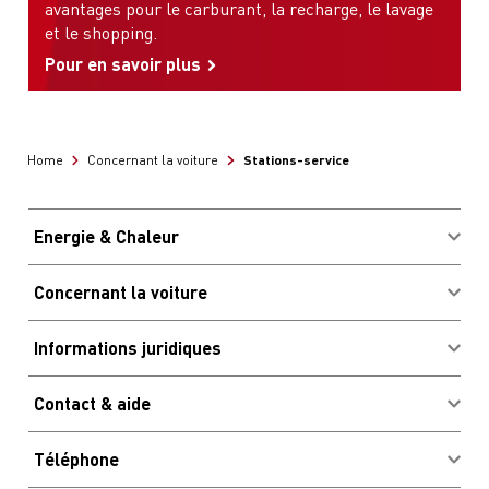
avantages pour le carburant, la recharge, le lavage
et le shopping.
Pour en savoir plus
Stations-service
Home
Concernant la voiture
Energie & Chaleur
Acheter des combustibles
Concernant la voiture
Avantages & économies
Connexion client Migrolcard
Informations juridiques
Site & heures d'ouverture
Impressum
Bornes de recharge
Contact & aide
CG
Stations de lavage
Newsletter
Informations légales
Avantages & économies
Téléphone
Questions les plus fréquentes
Code de conduite et signalement