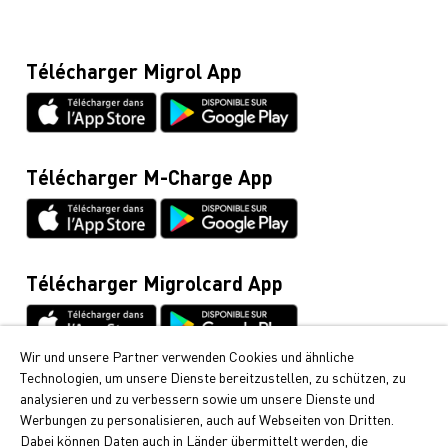
Mazout, diesel, révisions de citernes et pellets (numéro
Contact & hotline
Protection des données
gratuit)
Blog
0800 222 555
Frais de la Migrolcard
Télécharger Migrol App
Glossaire
Migrolcard
Netiquette
0844 03 03 03
Fiches techniques & instructions
Infoline Cumulus
0848 85 08 48
Télécharger M-Charge App
Demandes d’informations générales / Tout ce qui
concerne la voiture
044 495 11 11
E-mobilité
Télécharger Migrolcard App
044 495 16 16
Wir und unsere Partner verwenden Cookies und ähnliche
Technologien, um unsere Dienste bereitzustellen, zu schützen, zu
Cumulus
analysieren und zu verbessern sowie um unsere Dienste und
Vous pouvez recevoir chez Migrol les points Cumulus
Werbungen zu personalisieren, auch auf Webseiten von Dritten.
si appréciés. Découvrez ici comment collecter des
Dabei können Daten auch in Länder übermittelt werden, die