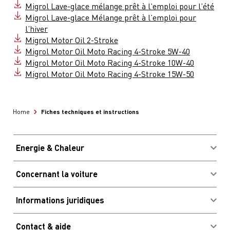
Migrol Lave-glace mélange prêt à l’emploi pour l’été
Migrol Lave-glace Mélange prêt à l’emploi pour
l’hiver
Migrol Motor Oil 2-Stroke
Migrol Motor Oil Moto Racing 4-Stroke 5W-40
Migrol Motor Oil Moto Racing 4-Stroke 10W-40
Migrol Motor Oil Moto Racing 4-Stroke 15W-50
Fiches techniques et instructions
Home
Energie & Chaleur
Acheter des combustibles
Concernant la voiture
Avantages & économies
Connexion client Migrolcard
Informations juridiques
Site & heures d'ouverture
Impressum
Bornes de recharge
Contact & aide