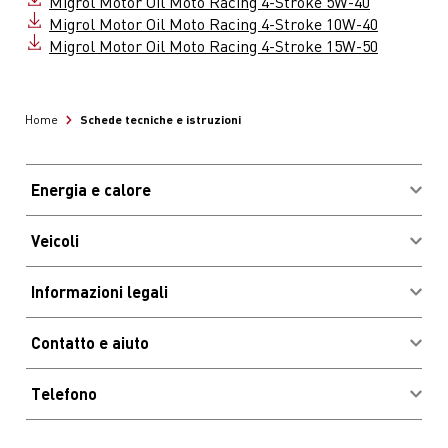
Migrol Motor Oil Moto Racing 4-Stroke 5W-40
Migrol Motor Oil Moto Racing 4-Stroke 10W-40
Migrol Motor Oil Moto Racing 4-Stroke 15W-50
Schede tecniche e istruzioni
Home
Energia e calore
Acquistare combustibili
Veicoli
Vantaggi e risparmio
Login clienti Migrolcard
Informazioni legali
Ubicazioni e orari d'apertura
Impressum
Stazioni di ricarica elettrica
Contatto e aiuto
CGC
Autolavaggi
Newsletter
Informazioni legali
Vantaggi e risparmio
Telefono
Domande frequenti
Codice di condotta e sportello
Olio combustibile, diesel e revisione della cisterna
Contatto & hotline
Protezione dei dati
(numero gratuito)