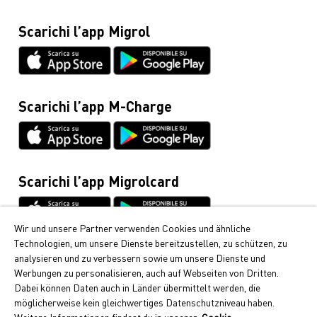
Blog
0800 222 555
Spese per la Migrolcard
Scarichi l’app Migrol
Glossario
Migrolcard
Netiquette
0844 03 03 03
Schede tecniche & istruzioni
Infoline Cumulus
0848 85 08 48
Scarichi l’app M-Charge
Informazioni generali / Veicoli
044 495 11 11
Mobilità elettrica
044 495 16 16
Scarichi l’app Migrolcard
Wir und unsere Partner verwenden Cookies und ähnliche
Technologien, um unsere Dienste bereitzustellen, zu schützen, zu
Cumulus
analysieren und zu verbessern sowie um unsere Dienste und
Werbungen zu personalisieren, auch auf Webseiten von Dritten.
Da Migrol riceve i popolari punti Cumulus. Scopra qui
Dabei können Daten auch in Länder übermittelt werden, die
come può raccogliere i punti Cumulus.
möglicherweise kein gleichwertiges Datenschutzniveau haben.