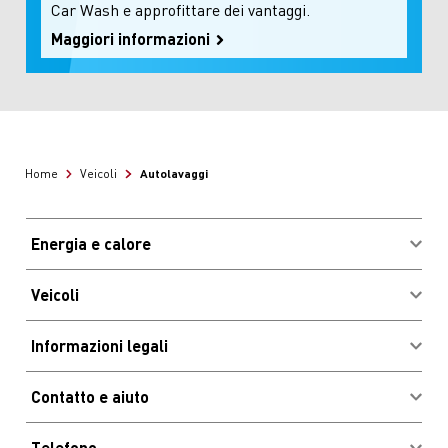
Car Wash e approfittare dei vantaggi.
Maggiori informazioni
Autolavaggi
Home
Veicoli
Energia e calore
Acquistare combustibili
Veicoli
Vantaggi e risparmio
Login clienti Migrolcard
Informazioni legali
Ubicazioni e orari d'apertura
Impressum
Stazioni di ricarica elettrica
Contatto e aiuto
CGC
Autolavaggi
Newsletter
Informazioni legali
Vantaggi e risparmio
Telefono