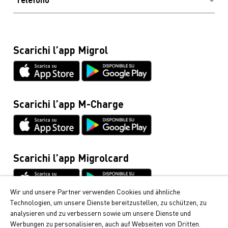
Domande frequenti
Codice di condotta e sportello
Olio combustibile, diesel e revisione della cisterna
Contatto & hotline
Protezione dei dati
(numero gratuito)
Blog
0800 222 555
Spese per la Migrolcard
Scarichi l’app Migrol
Glossario
Migrolcard
Netiquette
0844 03 03 03
Schede tecniche & istruzioni
Infoline Cumulus
0848 85 08 48
Scarichi l’app M-Charge
Informazioni generali / Veicoli
044 495 11 11
Mobilità elettrica
044 495 16 16
Scarichi l’app Migrolcard
Wir und unsere Partner verwenden Cookies und ähnliche
Technologien, um unsere Dienste bereitzustellen, zu schützen, zu
Cumulus
analysieren und zu verbessern sowie um unsere Dienste und
Werbungen zu personalisieren, auch auf Webseiten von Dritten.
Da Migrol riceve i popolari punti Cumulus. Scopra qui