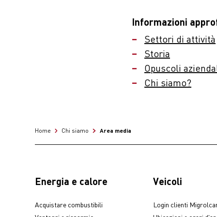
Informazioni approf
Settori di attività
Storia
Opuscoli azienda
Chi siamo?
Area media
Home
Chi siamo
Energia e calore
Veicoli
Acquistare combustibili
Login clienti Migrolca
Vantaggi e risparmio
Ubicazioni e orari d'a