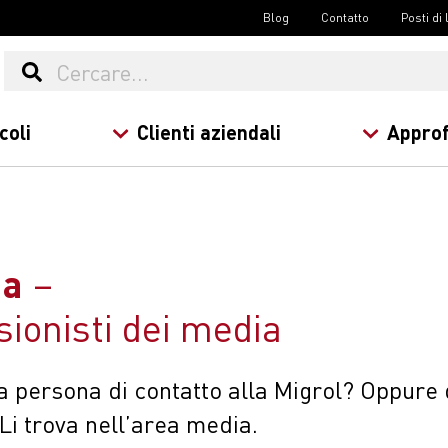
Blog
Contatto
Posti di
coli
Clienti aziendali
Approf
ia
sionisti dei media
 persona di contatto alla Migrol? Oppure da
Li trova nell’area media.