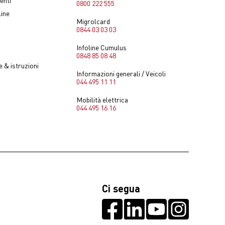
0800 222 555
line
Migrolcard
0844 03 03 03
Infoline Cumulus
0848 85 08 48
 & istruzioni
Informazioni generali / Veicoli
044 495 11 11
Mobilità elettrica
044 495 16 16
Ci segua