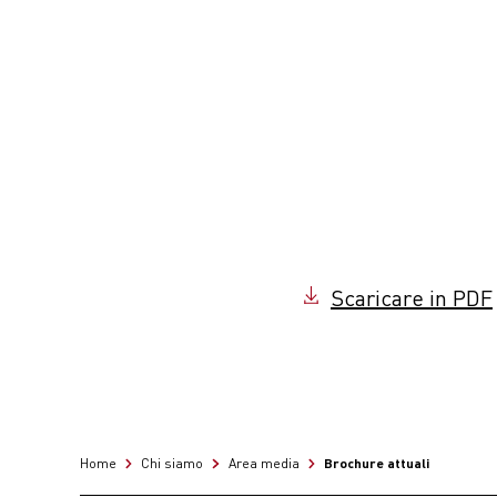
Scaricare in PDF
Brochure attuali
Home
Chi siamo
Area media