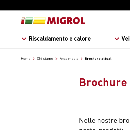
Riscaldamento e calore
Vei
Brochure attuali
Home
Chi siamo
Area media
Brochure 
Nelle nostre broc
nostri prodotti.