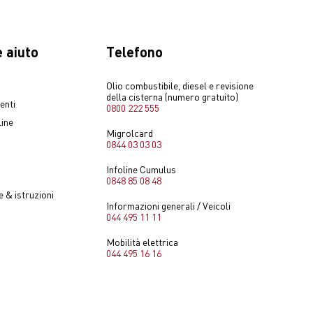
 aiuto
Telefono
Olio combustibile, diesel e revisione
della cisterna (numero gratuito)
enti
0800 222 555
line
Migrolcard
0844 03 03 03
Infoline Cumulus
0848 85 08 48
 & istruzioni
Informazioni generali / Veicoli
044 495 11 11
Mobilità elettrica
044 495 16 16