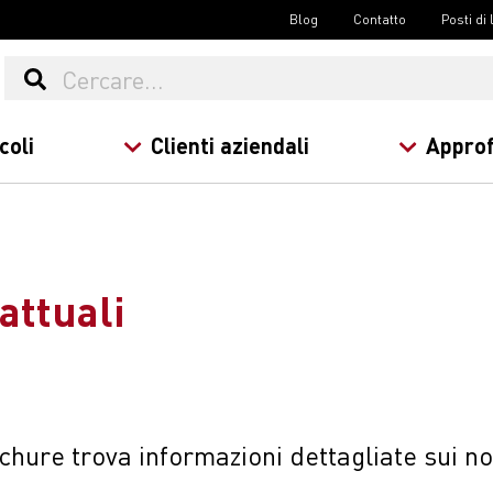
Blog
Contatto
Posti di
coli
Clienti aziendali
Approf
attuali
hure trova informazioni dettagliate sui nost