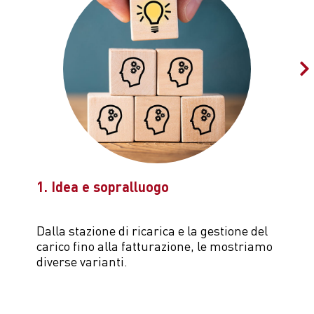
Produttore
EVTEC
Modello
ristretto&charge
Produttore
EVTEC
Potenza
320 a 384 kW
Modello
coretto&bricco
Cavo
2 x DC, possibilità
Potenza
fino a 384 kW
opzionale di cavo AC
Cavo
fino a 8 metri
1. Idea e sopralluogo
Dalla stazione di ricarica e la gestione del
carico fino alla fatturazione, le mostriamo
diverse varianti.