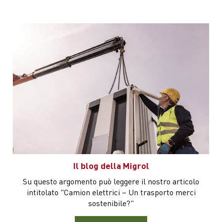
Produttore
Alpitronic
Il blog della Migrol
Produttore
EVTEC
Modello
DC Wallbox con
Su questo argomento può leggere il nostro articolo
Modello
ristretto&charge
Pedestal
intitolato "Camion elettrici – Un trasporto merci
sostenibile?"
Potenza
120 a 320 kW
Potenza
50 kW
Cavo
fino a 8 metri
Cavo
2 DC