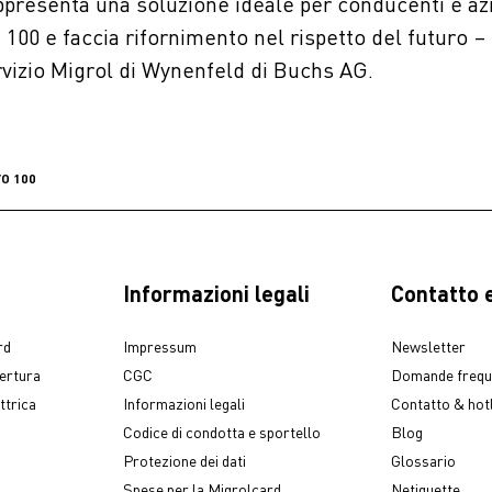
appresenta una soluzione ideale per conducenti e az
 100 e faccia rifornimento nel rispetto del futuro – 
rvizio Migrol di Wynenfeld di Buchs AG.
VO 100
Informazioni legali
Contatto e
rd
Impressum
Newsletter
pertura
CGC
Domande frequ
ttrica
Informazioni legali
Contatto & hot
Codice di condotta e sportello
Blog
Protezione dei dati
Glossario
Spese per la Migrolcard
Netiquette