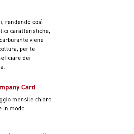
mi, rendendo così
ici caratteristiche,
 carburante viene
oltura, per le
neficiare dei
a.
Company Card
eggio mensile chiaro
e in modo