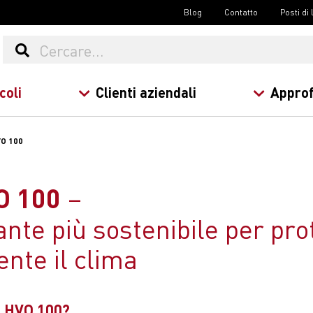
Blog
Contatto
Posti di
coli
Clienti aziendali
Approf
VO 100
O 100
nte più sostenibile per pr
nte il clima
el HVO 100?