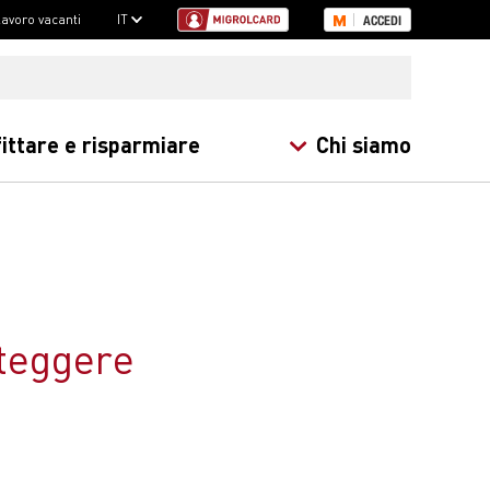
 lavoro vacanti
IT
ACCEDI
ittare e risparmiare
Chi siamo
oteggere