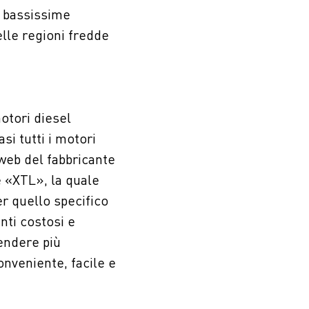
a bassissime
lle regioni fredde
otori diesel
si tutti i motori
 web del fabbricante
e «XTL», la quale
er quello specifico
nti costosi e
endere più
onveniente, facile e