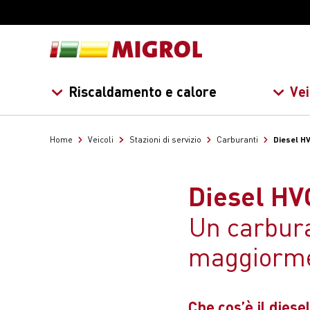
Riscaldamento e calore
Vei
Diesel H
Home
Veicoli
Stazioni di servizio
Carburanti
Diesel HV
Un carbura
maggiorme
Che cos’è il dies