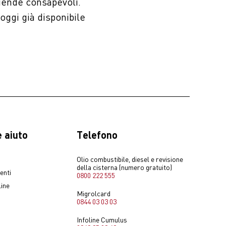
iende consapevoli.
oggi già disponibile
 aiuto
Telefono
Olio combustibile, diesel e revisione
della cisterna (numero gratuito)
enti
0800 222 555
line
Migrolcard
0844 03 03 03
Infoline Cumulus