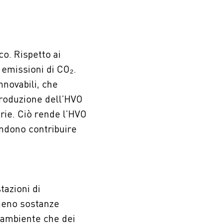
o. Rispetto ai
 emissioni di CO₂.
nnovabili, che
produzione dell’HVO
arie. Ciò rende l’HVO
tendono contribuire
tazioni di
 meno sostanze
l’ambiente che dei