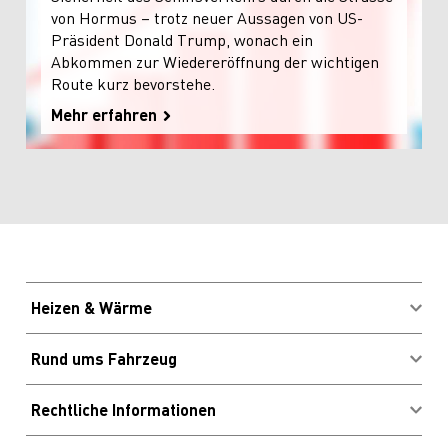
von Hormus – trotz neuer Aussagen von US-
Präsident Donald Trump, wonach ein
Abkommen zur Wiedereröffnung der wichtigen
Route kurz bevorstehe.
Mehr erfahren
Heizen & Wärme
Brennstoffe kaufen
Rund ums Fahrzeug
Energieberatung
Migrolcard Kundenlogin
Profitieren & Sparen
Rechtliche Informationen
Standorte & Öffnungszeiten
Impressum