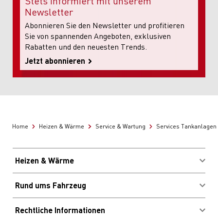
Stets informiert mit unserem
Newsletter
Abonnieren Sie den Newsletter und profitieren
Sie von spannenden Angeboten, exklusiven
Rabatten und den neuesten Trends.
Jetzt abonnieren
Home
Heizen & Wärme
Service & Wartung
Services Tankanlagen
Heizen & Wärme
Brennstoffe kaufen
Rund ums Fahrzeug
Energieberatung
Migrolcard Kundenlogin
Profitieren & Sparen
Rechtliche Informationen
Standorte & Öffnungszeiten