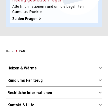
Alle Informationen rund um die begehrten
Cumulus-Punkte.
Zu den Fragen
FAQ
Home
Heizen & Wärme
Brennstoffe kaufen
Rund ums Fahrzeug
Energieberatung
Migrolcard Kundenlogin
Profitieren & Sparen
Rechtliche Informationen
Standorte & Öffnungszeiten
Impressum
E-Ladestationen
Kontakt & Hilfe
AGB