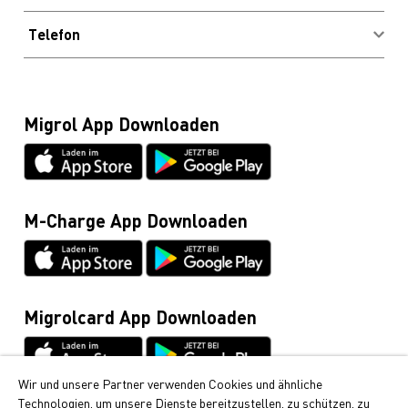
Waschanlagen
Newsletter
Rechtliche Hinweise
Pneuofferte
Telefon
Häufig gestellte Fragen
Verhaltenskodex und Meldestelle
Profitieren & Sparen
Heizöl, Diesel, Holzpellets, Tankrevisionen und
Kontakt & Hotline
Datenschutz
Boilerentkalkung (Gratisnummer)
Blog
0800 222 555
Migrolcard Gebühren
Migrol App Downloaden
Glossar
Migrolcard
Netiquette
0844 03 03 03
Datenblätter & Anleitungen
Cumulus-Infoline
0848 85 08 48
M-Charge App Downloaden
Allgemeine Anfragen / Rund ums Fahrzeug
044 495 11 11
E-Mobilität
044 495 16 16
Migrolcard App Downloaden
Wir und unsere Partner verwenden Cookies und ähnliche
Technologien, um unsere Dienste bereitzustellen, zu schützen, zu