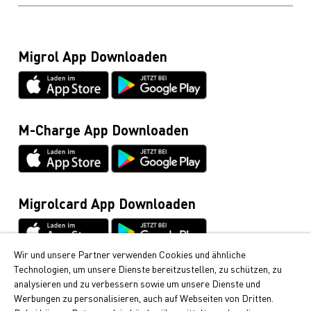
Profitieren & Sparen
Heizöl, Diesel, Holzpellets, Tankrevisionen und
Kontakt & Hotline
Datenschutz
Boilerentkalkung (Gratisnummer)
Blog
0800 222 555
Migrolcard Gebühren
Migrol App Downloaden
Glossar
Migrolcard
Netiquette
0844 03 03 03
Datenblätter & Anleitungen
Cumulus-Infoline
0848 85 08 48
M-Charge App Downloaden
Allgemeine Anfragen / Rund ums Fahrzeug
044 495 11 11
E-Mobilität
044 495 16 16
Migrolcard App Downloaden
Wir und unsere Partner verwenden Cookies und ähnliche
Technologien, um unsere Dienste bereitzustellen, zu schützen, zu
Cumulus
analysieren und zu verbessern sowie um unsere Dienste und
Bei Migrol erhalten Sie die beliebten Cumulus-Punkte.
Werbungen zu personalisieren, auch auf Webseiten von Dritten.
Erfahren Sie hier, wie Sie Cumulus-Punkte sammeln