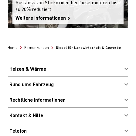
Ausstoss von Stickoxiden bei Dieselmotoren bis
zu 90% reduziert.
Weitere Informationen
Diesel für Landwirtschaft & Gewerbe
Home
Firmenkunden
Heizen & Wärme
Brennstoffe kaufen
Rund ums Fahrzeug
Energieberatung
Migrolcard Kundenlogin
Profitieren & Sparen
Rechtliche Informationen
Standorte & Öffnungszeiten
Impressum
E-Ladestationen
Kontakt & Hilfe
AGB
Waschanlagen
Newsletter
Rechtliche Hinweise
Pneuofferte
Telefon
Häufig gestellte Fragen
Verhaltenskodex und Meldestelle