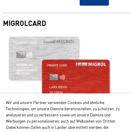
MIGROLCARD
Wir und unsere Partner verwenden Cookies und ähnliche
Technologien, um unsere Dienste bereitzustellen, zu schützen, zu
Profitez de la carte de paiement intelligente!
analysieren und zu verbessern sowie um unsere Dienste und
Werbungen zu personalisieren, auch auf Webseiten von Dritten.
Les principaux avantages de la Migrolcard:
Dabei können Daten auch in Länder übermittelt werden, die
Doubles points Cumulus pour le carburant et recharge