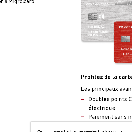
ris Migrolcard
Profitez de la cart
Les principaux avan
Doubles points C
électrique
Paiement sans n
Large acceptatio
Wir und unsere Partner verwenden Cookies und ähnlic