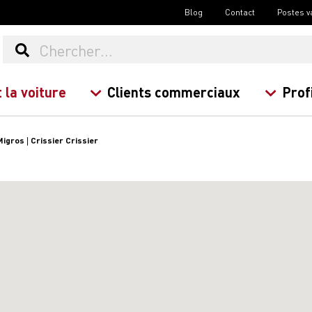
Blog
Contact
Postes v
 la voiture
Clients commerciaux
Prof
Migros | Crissier Crissier