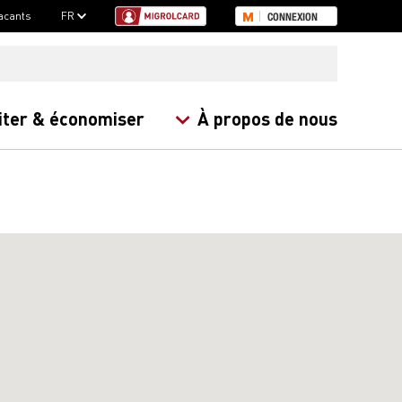
acants
FR
CONNEXION
iter & économiser
À propos de nous