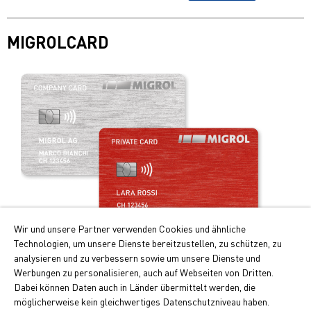
MIGROLCARD
Wir und unsere Partner verwenden Cookies und ähnliche
Technologien, um unsere Dienste bereitzustellen, zu schützen, zu
Profitez de la carte de paiement intelligente!
analysieren und zu verbessern sowie um unsere Dienste und
Werbungen zu personalisieren, auch auf Webseiten von Dritten.
Les principaux avantages de la Migrolcard:
Dabei können Daten auch in Länder übermittelt werden, die
Doubles points Cumulus pour le carburant et recharge
möglicherweise kein gleichwertiges Datenschutzniveau haben.
électrique