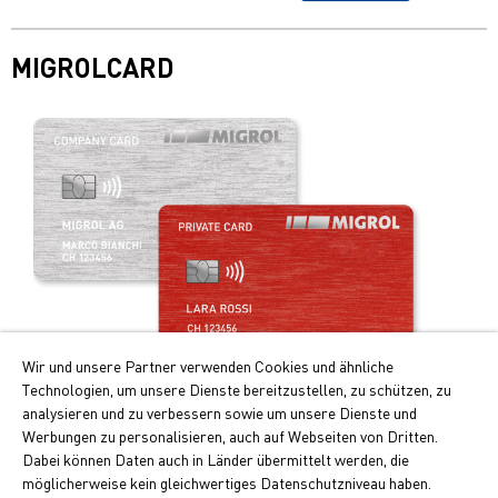
MIGROLCARD
Wir und unsere Partner verwenden Cookies und ähnliche
Technologien, um unsere Dienste bereitzustellen, zu schützen, zu
Profitez de la carte de paiement intelligente!
analysieren und zu verbessern sowie um unsere Dienste und
Werbungen zu personalisieren, auch auf Webseiten von Dritten.
Les principaux avantages de la Migrolcard:
Dabei können Daten auch in Länder übermittelt werden, die
Doubles points Cumulus pour le carburant et recharge
möglicherweise kein gleichwertiges Datenschutzniveau haben.
électrique