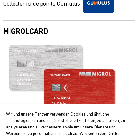
Collecter ici de points Cumulus
MIGROLCARD
Wir und unsere Partner verwenden Cookies und ähnliche
Technologien, um unsere Dienste bereitzustellen, zu schützen, zu
Profitez de la carte de paiement intelligente!
analysieren und zu verbessern sowie um unsere Dienste und
Werbungen zu personalisieren, auch auf Webseiten von Dritten.
Les principaux avantages de la Migrolcard: