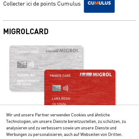
Collecter ici de points Cumulus
MIGROLCARD
Wir und unsere Partner verwenden Cookies und ähnliche
Technologien, um unsere Dienste bereitzustellen, zu schützen, zu
Profitez de la carte de paiement intelligente!
analysieren und zu verbessern sowie um unsere Dienste und
Werbungen zu personalisieren, auch auf Webseiten von Dritten.
Les principaux avantages de la Migrolcard: