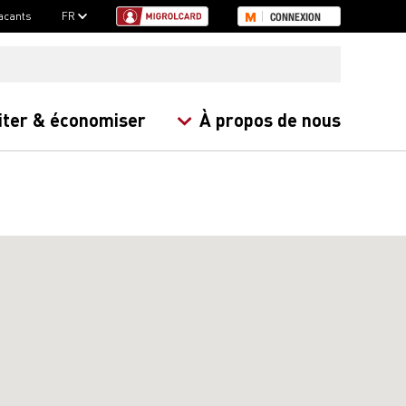
acants
FR
CONNEXION
iter & économiser
À propos de nous