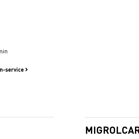
min
on-service
MIGROLCA