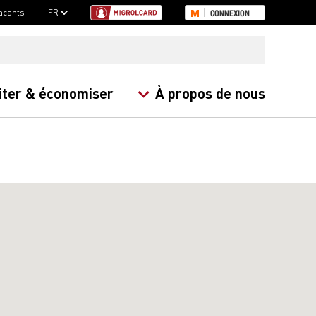
acants
FR
CONNEXION
iter & économiser
À propos de nous