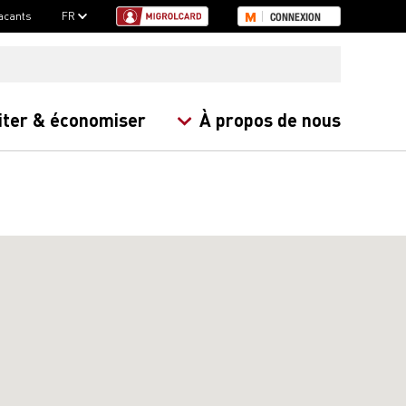
acants
FR
CONNEXION
iter & économiser
À propos de nous