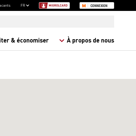
acants
FR
CONNEXION
iter & économiser
À propos de nous