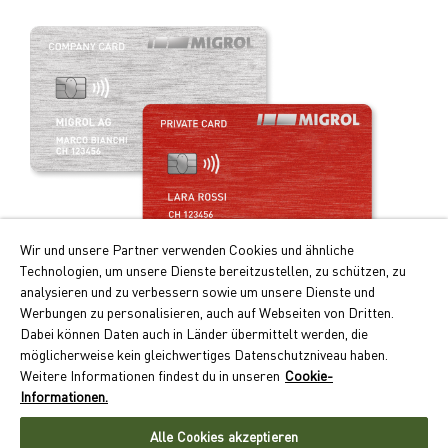
Wir und unsere Partner verwenden Cookies und ähnliche
Technologien, um unsere Dienste bereitzustellen, zu schützen, zu
Profitez de la carte de paiement intelligente!
analysieren und zu verbessern sowie um unsere Dienste und
Werbungen zu personalisieren, auch auf Webseiten von Dritten.
Les principaux avantages de la Migrolcard:
Dabei können Daten auch in Länder übermittelt werden, die
Doubles points Cumulus pour le carburant et recharge
möglicherweise kein gleichwertiges Datenschutzniveau haben.
électrique
Weitere Informationen findest du in unseren
Cookie-
Paiement sans numéraire avec facture mensuelle
Informationen.
Large acceptation dans quelque 550 sites en Suisse
Alle Cookies akzeptieren
Demander maintenant la Migrolcard