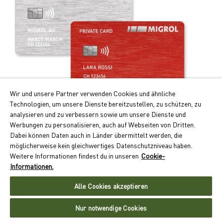
Wir und unsere Partner verwenden Cookies und ähnliche
Technologien, um unsere Dienste bereitzustellen, zu schützen, zu
Profitez de la carte de paiement intelligente!
analysieren und zu verbessern sowie um unsere Dienste und
Werbungen zu personalisieren, auch auf Webseiten von Dritten.
Les principaux avantages de la Migrolcard:
Dabei können Daten auch in Länder übermittelt werden, die
Doubles points Cumulus pour le carburant et recharge
möglicherweise kein gleichwertiges Datenschutzniveau haben.
électrique
Weitere Informationen findest du in unseren
Cookie-
Paiement sans numéraire avec facture mensuelle
Informationen.
Large acceptation dans quelque 550 sites en Suisse
Alle Cookies akzeptieren
Demander maintenant la Migrolcard
Nur notwendige Cookies