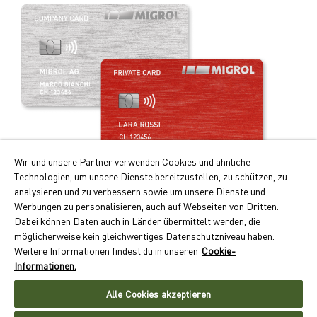
Wir und unsere Partner verwenden Cookies und ähnliche
Technologien, um unsere Dienste bereitzustellen, zu schützen, zu
Profitez de la carte de paiement intelligente!
analysieren und zu verbessern sowie um unsere Dienste und
Werbungen zu personalisieren, auch auf Webseiten von Dritten.
Les principaux avantages de la Migrolcard:
Dabei können Daten auch in Länder übermittelt werden, die
Doubles points Cumulus pour le carburant et recharge
möglicherweise kein gleichwertiges Datenschutzniveau haben.
électrique
Weitere Informationen findest du in unseren
Cookie-
Paiement sans numéraire avec facture mensuelle
Informationen.
Large acceptation dans quelque 550 sites en Suisse
Alle Cookies akzeptieren
Demander maintenant la Migrolcard