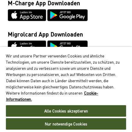
M-Charge App Downloaden
Allgemeine Anfragen / Rund ums Fahrzeug
044 495 11 11
E-Mobilität
044 495 16 16
Migrolcard App Downloaden
Wir und unsere Partner verwenden Cookies und ähnliche
Technologien, um unsere Dienste bereitzustellen, zu schützen, zu
Cumulus
analysieren und zu verbessern sowie um unsere Dienste und
Bei Migrol erhalten Sie die beliebten Cumulus-Punkte.
Werbungen zu personalisieren, auch auf Webseiten von Dritten.
Erfahren Sie hier, wie Sie Cumulus-Punkte sammeln
Dabei können Daten auch in Länder übermittelt werden, die
können.
möglicherweise kein gleichwertiges Datenschutzniveau haben.
Weitere Informationen findest du in unseren
Cookie-
Folgen Sie uns
Informationen.
Alle Cookies akzeptieren
Nur notwendige Cookies