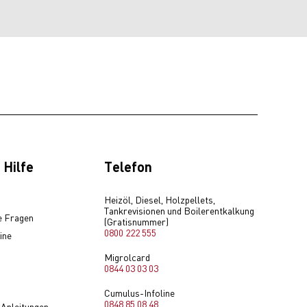
 Hilfe
Telefon
Heizöl, Diesel, Holzpellets,
Tankrevisionen und Boilerentkalkung
e Fragen
(Gratisnummer)
0800 222 555
ine
Migrolcard
0844 03 03 03
Cumulus-Infoline
0848 85 08 48
 Anleitungen