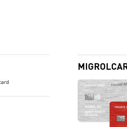
MIGROLCA
card