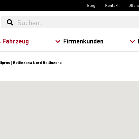
Blog
Kontakt
Offen
 Fahrzeug
Firmenkunden
igros | Bellinzona Nord Bellinzona