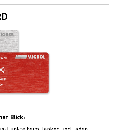
RD
nen Blick:
us-Punkte beim Tanken und Laden