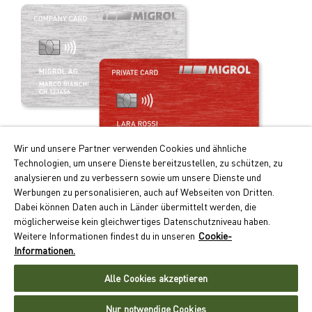
Wir und unsere Partner verwenden Cookies und ähnliche
Technologien, um unsere Dienste bereitzustellen, zu schützen, zu
analysieren und zu verbessern sowie um unsere Dienste und
Werbungen zu personalisieren, auch auf Webseiten von Dritten.
Ihre Vorteile auf einen Blick:
Dabei können Daten auch in Länder übermittelt werden, die
möglicherweise kein gleichwertiges Datenschutzniveau haben.
Doppelte Cumulus-Punkte beim Tanken und Laden
Weitere Informationen findest du in unseren
Cookie-
Kontaktloses Zahlen auf Monatsrechnung
Informationen.
Akzeptanz an über 550 Standorten schweizweit
Alle Cookies akzeptieren
Jetzt Migrolcard beantragen
Nur notwendige Cookies