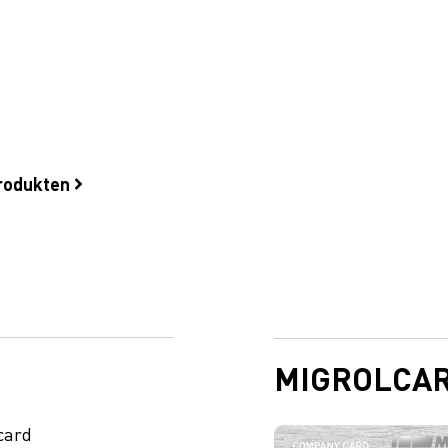
produkten
MIGROLCA
card