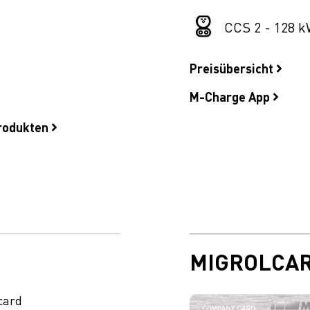
CCS 2 - 128 k
Preisübersicht
M-Charge App
produkten
MIGROLCA
card