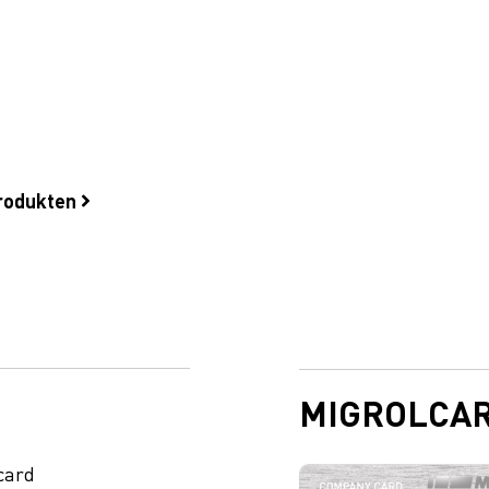
produkten
MIGROLCA
card