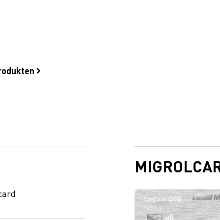
produkten
MIGROLCA
card