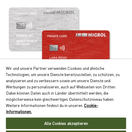
Wir und unsere Partner verwenden Cookies und ähnliche
Technologien, um unsere Dienste bereitzustellen, zu schützen, zu
analysieren und zu verbessern sowie um unsere Dienste und
Werbungen zu personalisieren, auch auf Webseiten von Dritten.
Ihre Vorteile auf einen Blick:
Dabei können Daten auch in Länder übermittelt werden, die
möglicherweise kein gleichwertiges Datenschutzniveau haben.
Doppelte Cumulus-Punkte beim Tanken und Laden
Weitere Informationen findest du in unseren
Cookie-
Kontaktloses Zahlen auf Monatsrechnung
Informationen.
Akzeptanz an über 550 Standorten schweizweit
Alle Cookies akzeptieren
Jetzt Migrolcard beantragen