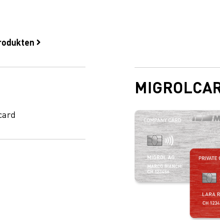
produkten
MIGROLCA
card