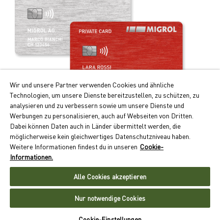
Wir und unsere Partner verwenden Cookies und ähnliche
Technologien, um unsere Dienste bereitzustellen, zu schützen, zu
analysieren und zu verbessern sowie um unsere Dienste und
Werbungen zu personalisieren, auch auf Webseiten von Dritten.
Ihre Vorteile auf einen Blick:
Dabei können Daten auch in Länder übermittelt werden, die
möglicherweise kein gleichwertiges Datenschutzniveau haben.
Doppelte Cumulus-Punkte beim Tanken und Laden
Weitere Informationen findest du in unseren
Cookie-
Kontaktloses Zahlen auf Monatsrechnung
Informationen.
Akzeptanz an über 550 Standorten schweizweit
Alle Cookies akzeptieren
Jetzt Migrolcard beantragen
Nur notwendige Cookies
Cookie-Einstellungen