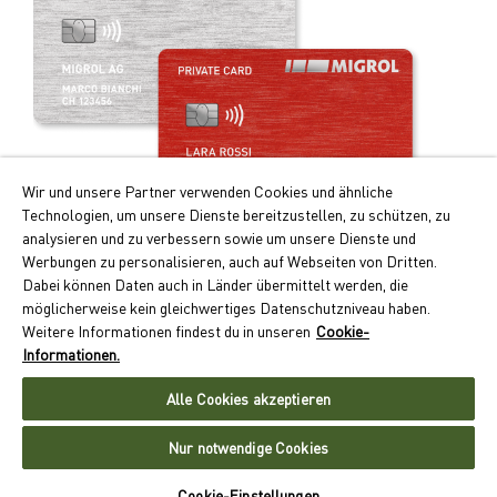
Wir und unsere Partner verwenden Cookies und ähnliche
Technologien, um unsere Dienste bereitzustellen, zu schützen, zu
analysieren und zu verbessern sowie um unsere Dienste und
Werbungen zu personalisieren, auch auf Webseiten von Dritten.
Ihre Vorteile auf einen Blick:
Dabei können Daten auch in Länder übermittelt werden, die
möglicherweise kein gleichwertiges Datenschutzniveau haben.
Doppelte Cumulus-Punkte beim Tanken und Laden
Weitere Informationen findest du in unseren
Cookie-
Kontaktloses Zahlen auf Monatsrechnung
Informationen.
Akzeptanz an über 550 Standorten schweizweit
Alle Cookies akzeptieren
Jetzt Migrolcard beantragen
Nur notwendige Cookies
Cookie-Einstellungen