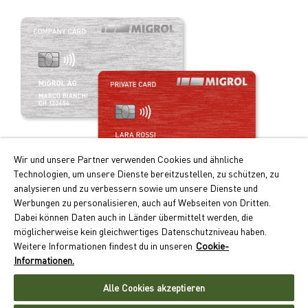
Wir und unsere Partner verwenden Cookies und ähnliche
Technologien, um unsere Dienste bereitzustellen, zu schützen, zu
analysieren und zu verbessern sowie um unsere Dienste und
Werbungen zu personalisieren, auch auf Webseiten von Dritten.
Ihre Vorteile auf einen Blick:
Dabei können Daten auch in Länder übermittelt werden, die
möglicherweise kein gleichwertiges Datenschutzniveau haben.
Doppelte Cumulus-Punkte beim Tanken und Laden
Weitere Informationen findest du in unseren
Cookie-
Kontaktloses Zahlen auf Monatsrechnung
Informationen.
Akzeptanz an über 550 Standorten schweizweit
Alle Cookies akzeptieren
Jetzt Migrolcard beantragen