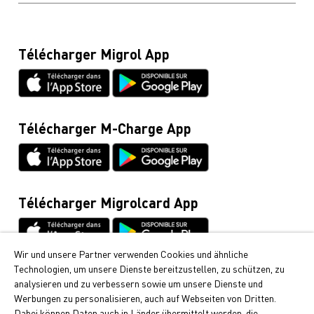
Mazout, diesel, révisions de citernes et pellets (numéro
Contact & hotline
Protection des données
gratuit)
Blog
0800 222 555
Frais de la Migrolcard
Télécharger Migrol App
Glossaire
Migrolcard
Netiquette
0844 03 03 03
Fiches techniques & instructions
Infoline Cumulus
0848 85 08 48
Télécharger M-Charge App
Demandes d’informations générales / Tout ce qui
concerne la voiture
044 495 11 11
E-mobilité
Télécharger Migrolcard App
044 495 16 16
Wir und unsere Partner verwenden Cookies und ähnliche
Technologien, um unsere Dienste bereitzustellen, zu schützen, zu
Cumulus
analysieren und zu verbessern sowie um unsere Dienste und
Vous pouvez recevoir chez Migrol les points Cumulus
Werbungen zu personalisieren, auch auf Webseiten von Dritten.
si appréciés. Découvrez ici comment collecter des
Dabei können Daten auch in Länder übermittelt werden, die