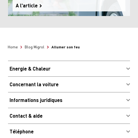
A l'article
Allumer son feu
Home
Blog Migrol
Energie & Chaleur
Acheter des combustibles
Concernant la voiture
Avantages & économies
Connexion client Migrolcard
Informations juridiques
Site & heures d'ouverture
Impressum
Bornes de recharge
Contact & aide
CG
Stations de lavage
Newsletter
Informations légales
Avantages & économies
Téléphone
Questions les plus fréquentes
Code de conduite et signalement