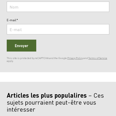
E-mail*
Envoyer
This site is protected by reCAPTCHA and the Google
Privacy Policy
and
Terms of Service
apply.
Articles les plus populalires
Ces
sujets pourraient peut-être vous
intéresser