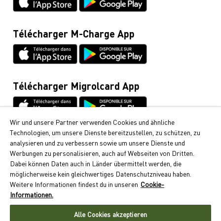
Fiches techniques & instructions
Infoline Cumulus
0848 85 08 48
Télécharger M-Charge App
Demandes d’informations générales / Tout ce qui
concerne la voiture
044 495 11 11
E-mobilité
Télécharger Migrolcard App
044 495 16 16
Wir und unsere Partner verwenden Cookies und ähnliche
Technologien, um unsere Dienste bereitzustellen, zu schützen, zu
Cumulus
analysieren und zu verbessern sowie um unsere Dienste und
Vous pouvez recevoir chez Migrol les points Cumulus
Werbungen zu personalisieren, auch auf Webseiten von Dritten.
si appréciés. Découvrez ici comment collecter des
Dabei können Daten auch in Länder übermittelt werden, die
points Cumulus.
möglicherweise kein gleichwertiges Datenschutzniveau haben.
Weitere Informationen findest du in unseren
Cookie-
Suivez nous
Informationen.
Alle Cookies akzeptieren