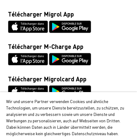
Blog
0800 222 555
Frais de la Migrolcard
Télécharger Migrol App
Glossaire
Migrolcard
Netiquette
0844 03 03 03
Fiches techniques & instructions
Infoline Cumulus
0848 85 08 48
Télécharger M-Charge App
Demandes d’informations générales / Tout ce qui
concerne la voiture
044 495 11 11
E-mobilité
Télécharger Migrolcard App
044 495 16 16
Wir und unsere Partner verwenden Cookies und ähnliche
Technologien, um unsere Dienste bereitzustellen, zu schützen, zu
Cumulus
analysieren und zu verbessern sowie um unsere Dienste und
Vous pouvez recevoir chez Migrol les points Cumulus
Werbungen zu personalisieren, auch auf Webseiten von Dritten.
si appréciés. Découvrez ici comment collecter des
Dabei können Daten auch in Länder übermittelt werden, die
points Cumulus.
möglicherweise kein gleichwertiges Datenschutzniveau haben.