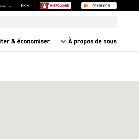
acants
FR
CONNEXION
iter & économiser
À propos de nous