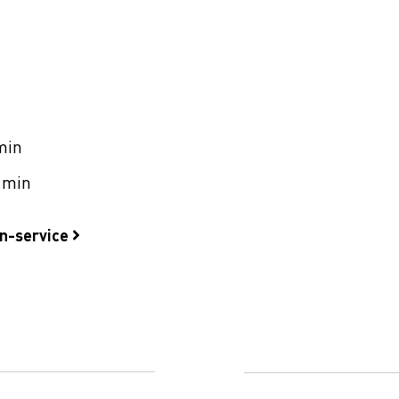
min
 min
on-service