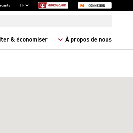
acants
FR
CONNEXION
iter & économiser
À propos de nous