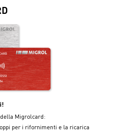
RD
i!
i della Migrolcard:
pi per i rifornimenti e la ricarica