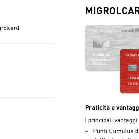
MIGROLCA
grolcard
Praticità e vantagg
I principali vantagg
Punti Cumulus dop