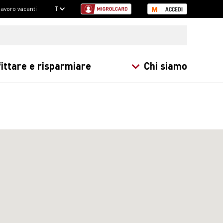
 lavoro vacanti
IT
ACCEDI
ittare e risparmiare
Chi siamo