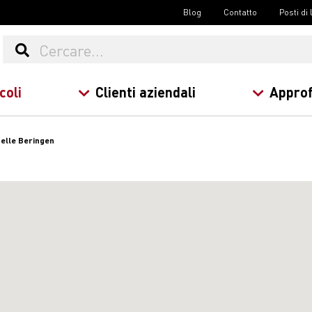
Blog
Contatto
Posti di
coli
Clienti aziendali
Approf
elle Beringen