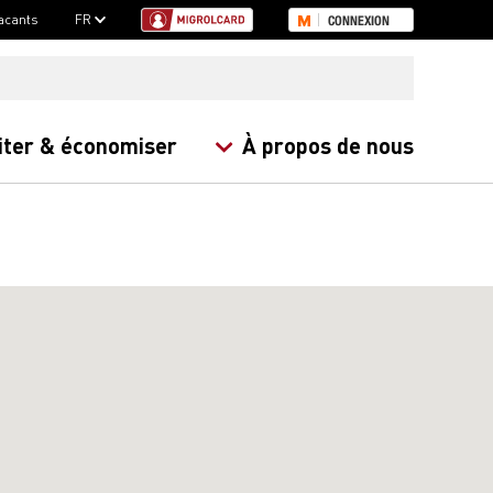
acants
FR
CONNEXION
iter & économiser
À propos de nous