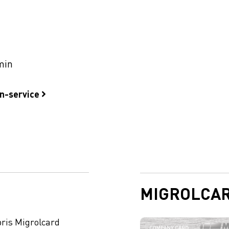
min
on-service
MIGROLCA
ris Migrolcard