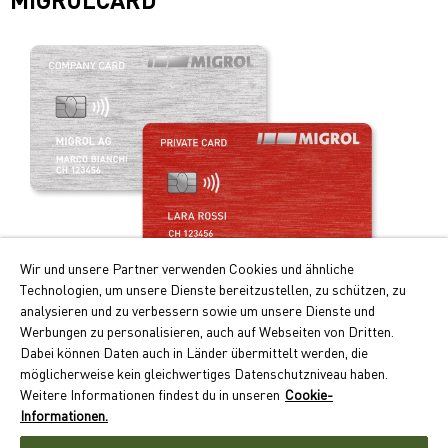
Wir und unsere Partner verwenden Cookies und ähnliche
Technologien, um unsere Dienste bereitzustellen, zu schützen, zu
Profitez de la carte de paiement intelligente!
analysieren und zu verbessern sowie um unsere Dienste und
Werbungen zu personalisieren, auch auf Webseiten von Dritten.
Les principaux avantages de la Migrolcard:
Dabei können Daten auch in Länder übermittelt werden, die
Doubles points Cumulus pour le carburant et recharge
möglicherweise kein gleichwertiges Datenschutzniveau haben.
électrique
Weitere Informationen findest du in unseren
Cookie-
Paiement sans numéraire avec facture mensuelle
Informationen.
Large acceptation dans quelque 550 sites en Suisse