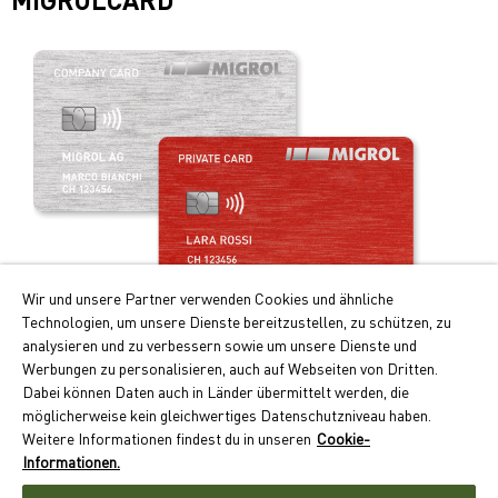
Wir und unsere Partner verwenden Cookies und ähnliche
Technologien, um unsere Dienste bereitzustellen, zu schützen, zu
Praticità e vantaggi!
analysieren und zu verbessern sowie um unsere Dienste und
Werbungen zu personalisieren, auch auf Webseiten von Dritten.
I principali vantaggi della Migrolcard:
Dabei können Daten auch in Länder übermittelt werden, die
Punti Cumulus doppi per i rifornimenti e la ricarica
möglicherweise kein gleichwertiges Datenschutzniveau haben.
dell’auto elettrica
Weitere Informationen findest du in unseren
Cookie-
Pagamento senza contanti con conteggio mensile
Informationen.
Accettazione capillare in oltre 550 ubicazioni in Svizzera