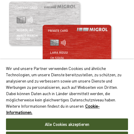
Wir und unsere Partner verwenden Cookies und ähnliche
Technologien, um unsere Dienste bereitzustellen, zu schützen, zu
Profitez de la carte de paiement intelligente!
analysieren und zu verbessern sowie um unsere Dienste und
Werbungen zu personalisieren, auch auf Webseiten von Dritten.
Les principaux avantages de la Migrolcard:
Dabei können Daten auch in Länder übermittelt werden, die
Doubles points Cumulus pour le carburant et recharge
möglicherweise kein gleichwertiges Datenschutzniveau haben.
électrique
Weitere Informationen findest du in unseren
Cookie-
Paiement sans numéraire avec facture mensuelle
Informationen.
Large acceptation dans quelque 550 sites en Suisse
Alle Cookies akzeptieren
Demander maintenant la Migrolcard